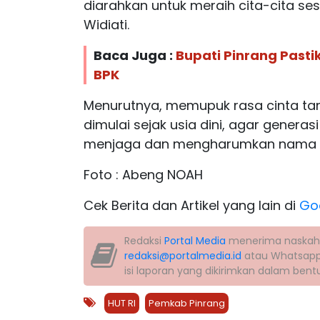
diarahkan untuk meraih cita-cita se
Widiati.
Baca Juga :
Bupati Pinrang Past
BPK
Menurutnya, memupuk rasa cinta tan
dimulai sejak usia dini, agar gener
menjaga dan mengharumkan nama 
Foto : Abeng NOAH
Cek Berita dan Artikel yang lain di
Go
Redaksi
Portal Media
menerima naskah la
redaksi@portalmedia.id
atau Whatsap
isi laporan yang dikirimkan dalam ben
HUT RI
Pemkab Pinrang