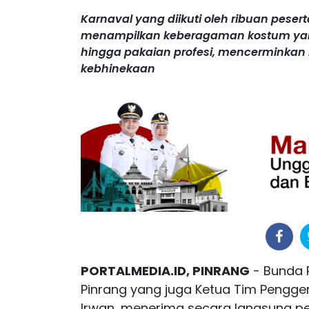
Karnaval yang diikuti oleh ribuan peser
menampilkan keberagaman kostum yang
hingga pakaian profesi, mencerminka
kebhinekaan
PORTALMEDIA.ID, PINRANG
- Bunda P
Pinrang yang juga Ketua Tim Penggera
Irwan, menerima secara langsung p