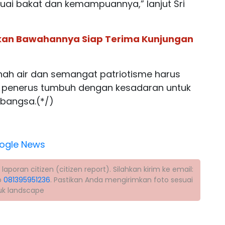
suai bakat dan kemampuannya,” lanjut Sri
ikan Bawahannya Siap Terima Kunjungan
ah air dan semangat patriotisme harus
asi penerus tumbuh dengan kesadaran untuk
bangsa.(*/)
ogle News
poran citizen (citizen report). Silahkan kirim ke email:
p
081395951236
. Pastikan Anda mengirimkan foto sesuai
tuk landscape