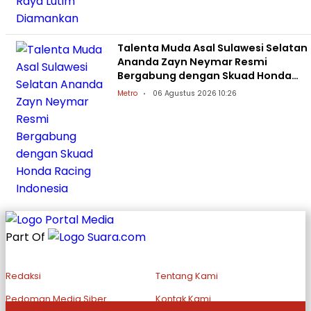
Talenta Muda Asal Sulawesi Selatan
Ananda Zayn Neymar Resmi
Bergabung dengan Skuad Honda
Racing Indonesia
Metro
06 Agustus 2026 10:26
Part Of
Redaksi
Tentang Kami
Pedoman Media Siber
Kontak Kami