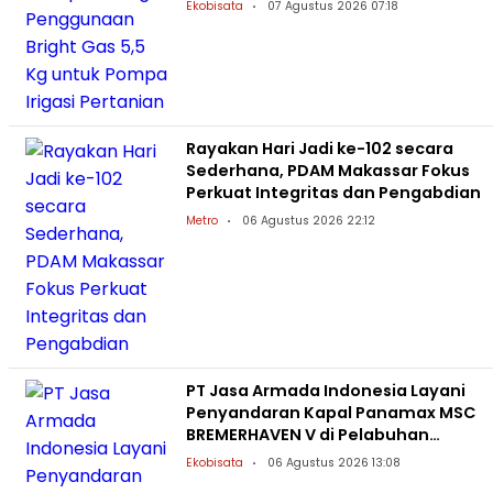
Ekobisata
07 Agustus 2026 07:18
Rayakan Hari Jadi ke-102 secara
Sederhana, PDAM Makassar Fokus
Perkuat Integritas dan Pengabdian
Metro
06 Agustus 2026 22:12
PT Jasa Armada Indonesia Layani
Penyandaran Kapal Panamax MSC
BREMERHAVEN V di Pelabuhan
Patimban
Ekobisata
06 Agustus 2026 13:08