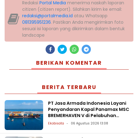
Redaksi
Portal Media
menerima naskah laporan
citizen (citizen report). Silahkan kirim ke email:
redaksi@portalmedia.id
atau Whatsapp
081395951236
. Pastikan Anda mengirimkan foto
sesuai isi laporan yang dikirimkan dalam bentuk
landscape
BERIKAN KOMENTAR
BERITA TERBARU
PT Jasa Armada Indonesia Layani
Penyandaran Kapal Panamax MSC
BREMERHAVEN V di Pelabuhan
Patimban
Ekobisata
06 Agustus 2026 13:08