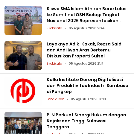
Siswa SMA Islam Athirah Bone Lolos
ke Semifinal OSN Biologi Tingkat
Nasional 2026 Representasikan
Sulsel
Ekobisata
05 Agustus 2026 21:44
Layaknya Adik-Kakak, Rezza Said
dan Andi Iwan Aras Bertemu
Diskusikan Properti Sulsel
Ekobisata
05 Agustus 2026 21:17
Kalla Institute Dorong Digitalisasi
dan Produktivitas Industri Sambusa
di Pangkep
Pendidikan
05 Agustus 2026 18:19
PLN Perkuat Sinergi Hukum dengan
Kejaksaan Tinggi Sulawesi
Tenggara