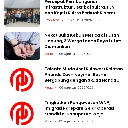
Percepat Pembangunan
Infrastruktur Listrik di Sultra, PLN
dan Kejati Sultra Perkuat Sinergi
Hukum
Ekobisata
06 Agustus 2026 12:52
Nekat Buka Kebun Merica di Hutan
Lindung, 3 Warga Loeha Raya Lutim
Diamankan
Metro
06 Agustus 2026 10:40
Talenta Muda Asal Sulawesi Selatan
Ananda Zayn Neymar Resmi
Bergabung dengan Skuad Honda
Racing Indonesia
Metro
06 Agustus 2026 10:26
Tingkatkan Pengawasan WNA,
Imigrasi Parepare Gelar Operasi
Mandiri di Kabupaten Wajo
Metro
05 Agustus 2026 21:52