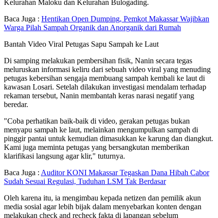
Kelurahan Maloku dan Kelurahan Bulogading.
Baca Juga :
Hentikan Open Dumping, Pemkot Makassar Wajibkan
Warga Pilah Sampah Organik dan Anorganik dari Rumah
Bantah Video Viral Petugas Sapu Sampah ke Laut
Di samping melakukan pembersihan fisik, Nanin secara tegas
meluruskan informasi keliru dari sebuah video viral yang menuding
petugas kebersihan sengaja membuang sampah kembali ke laut di
kawasan Losari. Setelah dilakukan investigasi mendalam terhadap
rekaman tersebut, Nanin membantah keras narasi negatif yang
beredar.
"Coba perhatikan baik-baik di video, gerakan petugas bukan
menyapu sampah ke laut, melainkan mengumpulkan sampah di
pinggir pantai untuk kemudian dimasukkan ke karung dan diangkut.
Kami juga meminta petugas yang bersangkutan memberikan
klarifikasi langsung agar klir," tuturnya.
Baca Juga :
Auditor KONI Makassar Tegaskan Dana Hibah Cabor
Sudah Sesuai Regulasi, Tuduhan LSM Tak Berdasar
Oleh karena itu, ia mengimbau kepada netizen dan pemilik akun
media sosial agar lebih bijak dalam menyebarkan konten dengan
melakukan check and recheck fakta di lapangan sebelum