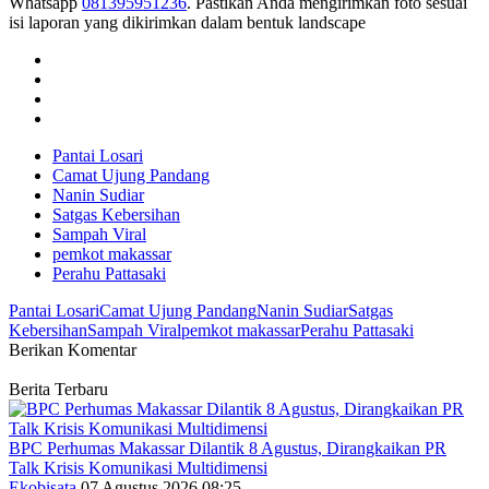
Whatsapp
081395951236
. Pastikan Anda mengirimkan foto sesuai
isi laporan yang dikirimkan dalam bentuk landscape
Pantai Losari
Camat Ujung Pandang
Nanin Sudiar
Satgas Kebersihan
Sampah Viral
pemkot makassar
Perahu Pattasaki
Pantai Losari
Camat Ujung Pandang
Nanin Sudiar
Satgas
Kebersihan
Sampah Viral
pemkot makassar
Perahu Pattasaki
Berikan Komentar
Berita Terbaru
BPC Perhumas Makassar Dilantik 8 Agustus, Dirangkaikan PR
Talk Krisis Komunikasi Multidimensi
Ekobisata
07 Agustus 2026 08:25