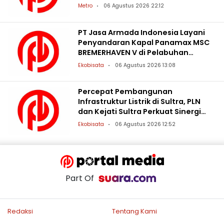
Metro
06 Agustus 2026 22:12
PT Jasa Armada Indonesia Layani
Penyandaran Kapal Panamax MSC
BREMERHAVEN V di Pelabuhan
Patimban
Ekobisata
06 Agustus 2026 13:08
Percepat Pembangunan
Infrastruktur Listrik di Sultra, PLN
dan Kejati Sultra Perkuat Sinergi
Hukum
Ekobisata
06 Agustus 2026 12:52
Part Of
Redaksi
Tentang Kami