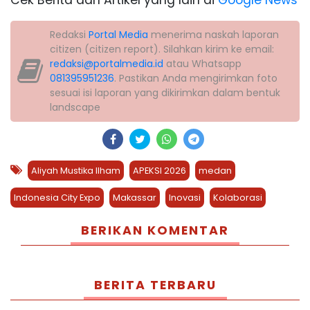
Redaksi
Portal Media
menerima naskah laporan
citizen (citizen report). Silahkan kirim ke email:
redaksi@portalmedia.id
atau Whatsapp
081395951236
. Pastikan Anda mengirimkan foto
sesuai isi laporan yang dikirimkan dalam bentuk
landscape
Aliyah Mustika Ilham
APEKSI 2026
medan
Indonesia City Expo
Makassar
Inovasi
Kolaborasi
BERIKAN KOMENTAR
BERITA TERBARU