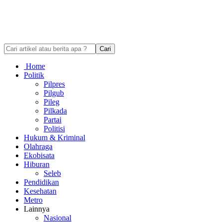
Cari
Home
Politik
Pilpres
Pilgub
Pileg
Pilkada
Partai
Politisi
Hukum & Kriminal
Olahraga
Ekobisata
Hiburan
Seleb
Pendidikan
Kesehatan
Metro
Lainnya
Nasional