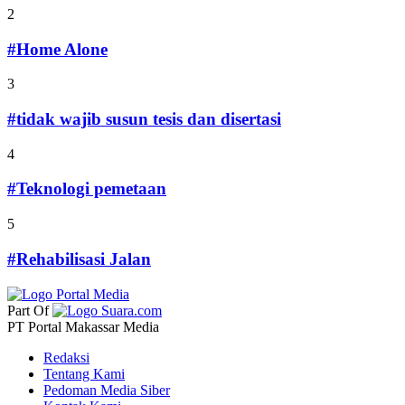
2
#Home Alone
3
#tidak wajib susun tesis dan disertasi
4
#Teknologi pemetaan
5
#Rehabilisasi Jalan
Part Of
PT Portal Makassar Media
Redaksi
Tentang Kami
Pedoman Media Siber