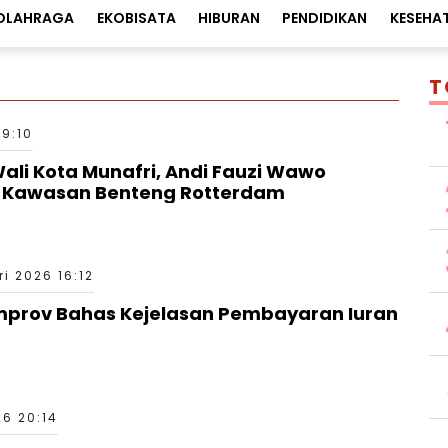
OLAHRAGA
EKOBISATA
HIBURAN
PENDIDIKAN
KESEHA
T
09:10
ali Kota Munafri, Andi Fauzi Wawo
n Kawasan Benteng Rotterdam
i 2026 16:12
mprov Bahas Kejelasan Pembayaran Iuran
26 20:14