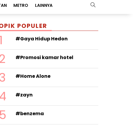
TAN
METRO
LAINNYA
OPIK POPULER
1
#Gaya Hidup Hedon
2
#Promosi kamar hotel
3
#Home Alone
4
#zayn
5
#benzema