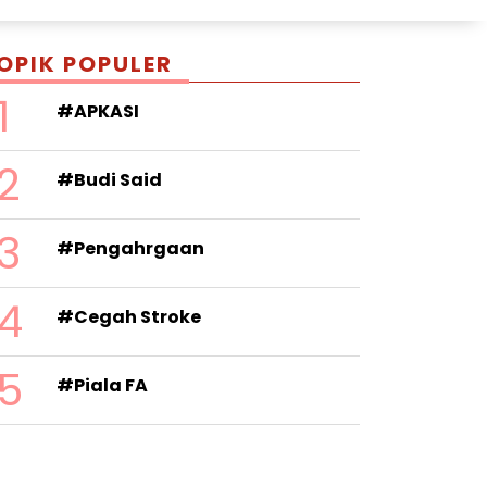
OPIK POPULER
1
#APKASI
2
#Budi Said
3
#Pengahrgaan
4
#Cegah Stroke
5
#Piala FA