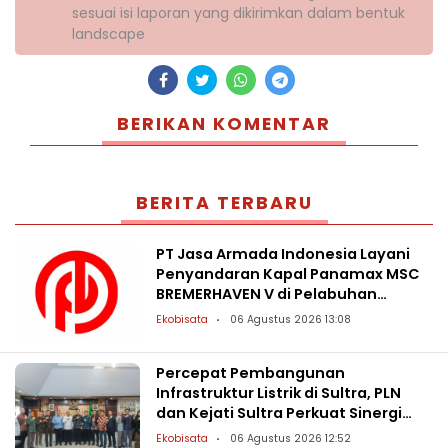
sesuai isi laporan yang dikirimkan dalam bentuk
landscape
BERIKAN KOMENTAR
BERITA TERBARU
PT Jasa Armada Indonesia Layani
Penyandaran Kapal Panamax MSC
BREMERHAVEN V di Pelabuhan
Patimban
Ekobisata
06 Agustus 2026 13:08
Percepat Pembangunan
Infrastruktur Listrik di Sultra, PLN
dan Kejati Sultra Perkuat Sinergi
Hukum
Ekobisata
06 Agustus 2026 12:52