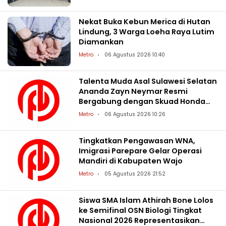
Nekat Buka Kebun Merica di Hutan
Lindung, 3 Warga Loeha Raya Lutim
Diamankan
Metro
06 Agustus 2026 10:40
Talenta Muda Asal Sulawesi Selatan
Ananda Zayn Neymar Resmi
Bergabung dengan Skuad Honda
Racing Indonesia
Metro
06 Agustus 2026 10:26
Tingkatkan Pengawasan WNA,
Imigrasi Parepare Gelar Operasi
Mandiri di Kabupaten Wajo
Metro
05 Agustus 2026 21:52
Siswa SMA Islam Athirah Bone Lolos
ke Semifinal OSN Biologi Tingkat
Nasional 2026 Representasikan