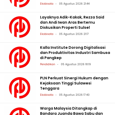
Sulsel
Ekobisata
05 Agustus 2026 21:44
Layaknya Adik-Kakak, Rezza Said
dan Andi Iwan Aras Bertemu
Diskusikan Properti Sulsel
Ekobisata
05 Agustus 2026 21:17
Kalla Institute Dorong Digitalisasi
dan Produktivitas Industri Sambusa
di Pangkep
Pendidikan
05 Agustus 2026 18:19
PLN Perkuat Sinergi Hukum dengan
Kejaksaan Tinggi Sulawesi
Tenggara
Ekobisata
05 Agustus 2026 17:40
Warga Malaysia Ditangkap di
Bandara Juanda Bawa Sabu dan