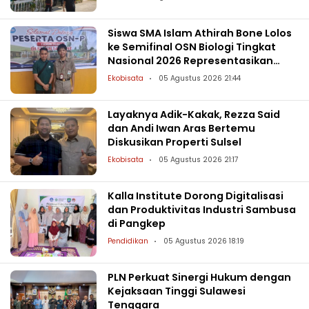
Siswa SMA Islam Athirah Bone Lolos
ke Semifinal OSN Biologi Tingkat
Nasional 2026 Representasikan
Sulsel
Ekobisata
05 Agustus 2026 21:44
Layaknya Adik-Kakak, Rezza Said
dan Andi Iwan Aras Bertemu
Diskusikan Properti Sulsel
Ekobisata
05 Agustus 2026 21:17
Kalla Institute Dorong Digitalisasi
dan Produktivitas Industri Sambusa
di Pangkep
Pendidikan
05 Agustus 2026 18:19
PLN Perkuat Sinergi Hukum dengan
Kejaksaan Tinggi Sulawesi
Tenggara