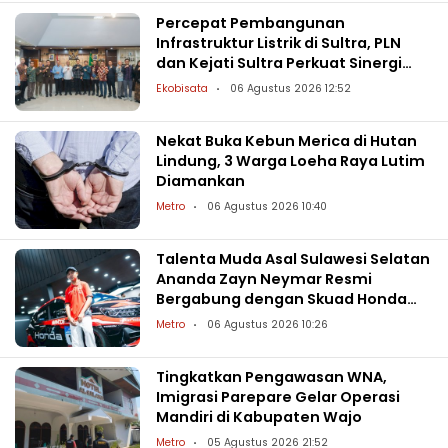
Percepat Pembangunan
Infrastruktur Listrik di Sultra, PLN
dan Kejati Sultra Perkuat Sinergi
Hukum
Ekobisata
06 Agustus 2026 12:52
Nekat Buka Kebun Merica di Hutan
Lindung, 3 Warga Loeha Raya Lutim
Diamankan
Metro
06 Agustus 2026 10:40
Talenta Muda Asal Sulawesi Selatan
Ananda Zayn Neymar Resmi
Bergabung dengan Skuad Honda
Racing Indonesia
Metro
06 Agustus 2026 10:26
Tingkatkan Pengawasan WNA,
Imigrasi Parepare Gelar Operasi
Mandiri di Kabupaten Wajo
Metro
05 Agustus 2026 21:52