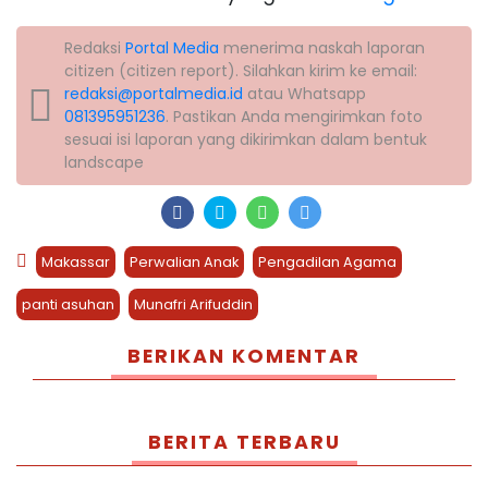
Redaksi
Portal Media
menerima naskah laporan
citizen (citizen report). Silahkan kirim ke email:
redaksi@portalmedia.id
atau Whatsapp
081395951236
. Pastikan Anda mengirimkan foto
sesuai isi laporan yang dikirimkan dalam bentuk
landscape
Makassar
Perwalian Anak
Pengadilan Agama
panti asuhan
Munafri Arifuddin
BERIKAN KOMENTAR
BERITA TERBARU