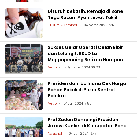
Disuruh Kekasih, Remaja di Bone
Tega Racuni Ayah Lewat Takjil
Hukum & Kriminal
04 Maret 2025 12:17
Sukses Gelar Operasi Celah Bibir
dan Lelangit, RSUD La
Mappapenning Berikan Harapan
Baru bagi Anak-Anak Bone
Metro
15 Agustus 2024 09:23
Presiden dan Ibu Iriana Cek Harga
Bahan Pokok di Pasar Sentral
Palakka
Metro
04 Juli 2024 17:56
Prof Zudan Dampingi Presiden
Jokowi Kunker di Kabupaten Bone
Nasional
04 Juli 2024 16:47