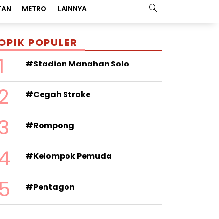
TAN
METRO
LAINNYA
OPIK POPULER
1
#Stadion Manahan Solo
2
#Cegah Stroke
3
#Rompong
4
#Kelompok Pemuda
5
#Pentagon