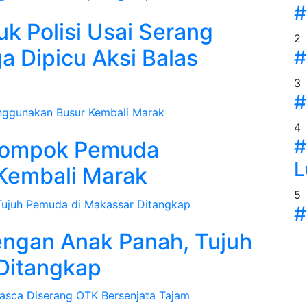
#
 Polisi Usai Serang
2
ga Dipicu Aksi Balas
#
3
#
4
#
elompok Pemuda
L
Kembali Marak
5
#
engan Anak Panah, Tujuh
Ditangkap